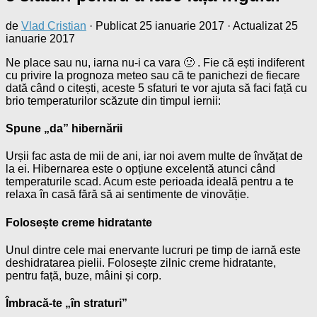
de
Vlad Cristian
· Publicat
25 ianuarie 2017
· Actualizat
25
ianuarie 2017
Ne place sau nu, iarna nu-i ca vara 🙂 . Fie că ești indiferent
cu privire la prognoza meteo sau că te panichezi de fiecare
dată când o citești, aceste 5 sfaturi te vor ajuta să faci față cu
brio temperaturilor scăzute din timpul iernii:
Spune „da” hibernării
Urșii fac asta de mii de ani, iar noi avem multe de învățat de
la ei. Hibernarea este o opțiune excelentă atunci când
temperaturile scad. Acum este perioada ideală pentru a te
relaxa în casă fără să ai sentimente de vinovăție.
Folosește creme hidratante
Unul dintre cele mai enervante lucruri pe timp de iarnă este
deshidratarea pielii. Folosește zilnic creme hidratante,
pentru față, buze, mâini și corp.
Îmbracă-te „în straturi”