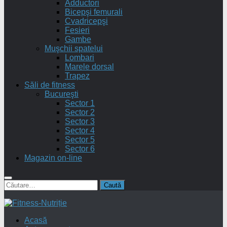
Adductori
Bicepşi femurali
Cvadricepşi
Fesieri
Gambe
Muşchii spatelui
Lombari
Marele dorsal
Trapez
Săli de fitness
Bucureşti
Sector 1
Sector 2
Sector 3
Sector 4
Sector 5
Sector 6
Magazin on-line
Caută
după:
Acasă