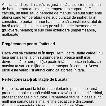
Atunci când ieși din casă, asigură-te că ai suficiente straturi
de haine pentru a-ți menține temperatura corporală. O
căciulă, un fular sau o pereche de mănuși nu sunt suficiente
atunci când temperatura este sub punctul de îngheț. Ia în
considerare purtarea unor haine care să constituie stratul de
bază (colanți, bluze mulate) pe sub hainele intermediare
(pulovere, helănci) și sub cele exterioare (impermeabile,
matlasate).
Pregătește-te pentru întârzieri
Dacă vrei să călătorești în timpul iernii către „țările calde”, nu
lăsa iarna să te ia prin surprindere și pleacă mult mai
devreme către aeroport (se poate întâmpla orice în trafic, cu
mașina ta sau cu mijloacele de transport în comun). Acest
lucru este valabil și atunci când călătorești în țară.
Perfecționează-ți abilitățile de bucătar
Puține lucruri sunt la fel de reconfortante pe timp de iarnă
precum un bol cu supă caldă sau o tavă cu fursecuri fierbinți,
proaspăt scoase din cuptor. Preparatele făcute în casă sunt
mult mai sănătoase și mai ieftine decât cele din comerț.
Acum e momentul să te perfecționezi în bucătărie.