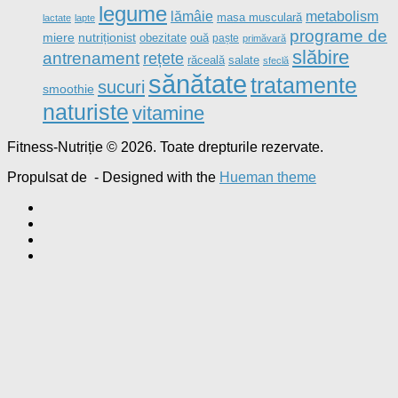
legume
metabolism
lămâie
masa musculară
lactate
lapte
programe de
nutriționist
miere
obezitate
ouă
paște
primăvară
slăbire
antrenament
rețete
salate
răceală
sfeclă
sănătate
tratamente
sucuri
smoothie
naturiste
vitamine
Fitness-Nutriție © 2026. Toate drepturile rezervate.
Propulsat de
- Designed with the
Hueman theme