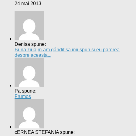
24 mai 2013
Denisa spune:
Buna ziua,m-am gândit sa imi spun si eu părerea
despre aceasta...
Pa spune:
Frumos
cERNEA STEFANIA spune: