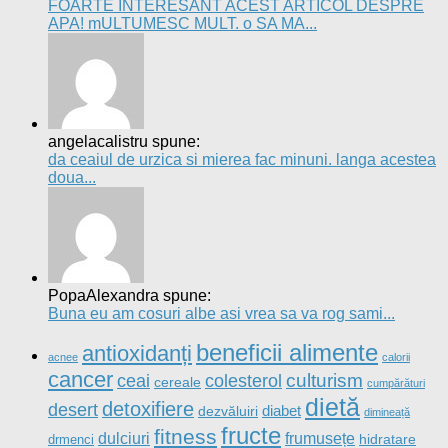
FOARTE INTERESANT ACEST ARTICOL DESPRE
APA! mULTUMESC MULT. o SA MA...
angelacalistru spune:
da ceaiul de urzica si mierea fac minuni. langa acestea
doua...
PopaAlexandra spune:
Buna eu am cosuri albe asi vrea sa va rog sami...
beneficii alimente
antioxidanți
acnee
calorii
cancer
culturism
ceai
colesterol
cereale
cumpărături
dietă
detoxifiere
desert
diabet
dezvăluiri
dimineață
fructe
fitness
dulciuri
frumusețe
drmenci
hidratare