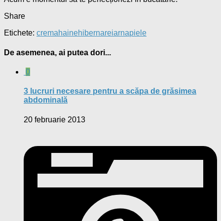
Share
Etichete:
crema
haine
hibernare
iarna
piele
De asemenea, ai putea dori...
0
3 lucruri necesare pentru a scăpa de grăsimea
abdominală
20 februarie 2013