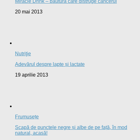
Miracle Drink – băutura care distruge cancerul
20 mai 2013
Nutriţie
Adevărul despre lapte și lactate
19 aprilie 2013
Frumusețe
Scapă de punctele negre și albe de pe față, în mod
natural, acasă!