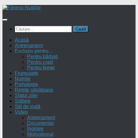
Skip
to
content
Caută
după:
Acasă
Antrenament
Exclusiv pentru…
Pentru bărbaţi
Pentru copii
Pentru femei
Frumusețe
Nutriţie
Psihologie
Reţete sănătoase
Sfatul zilei
Slăbire
Stil de viaţă
Video
Antrenament
Documentar
Îngrijire
Motivațional