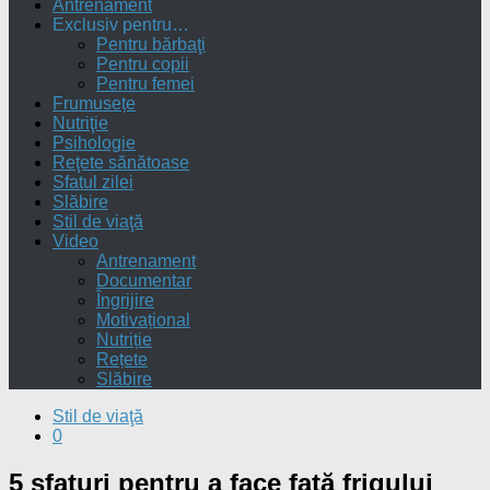
Antrenament
Exclusiv pentru…
Pentru bărbaţi
Pentru copii
Pentru femei
Frumusețe
Nutriţie
Psihologie
Reţete sănătoase
Sfatul zilei
Slăbire
Stil de viaţă
Video
Antrenament
Documentar
Îngrijire
Motivațional
Nutriție
Rețete
Slăbire
Stil de viaţă
0
5 sfaturi pentru a face față frigului