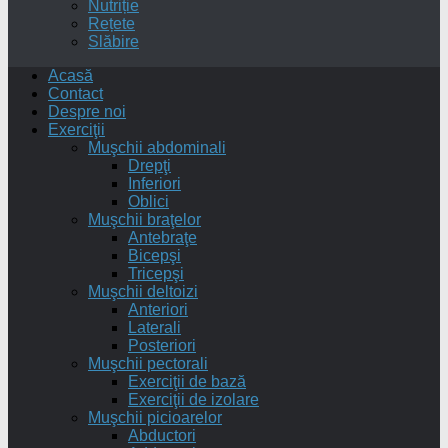
Nutriție
Rețete
Slăbire
Acasă
Contact
Despre noi
Exerciţii
Muşchii abdominali
Drepţi
Inferiori
Oblici
Muşchii braţelor
Antebraţe
Bicepşi
Tricepşi
Muşchii deltoizi
Anteriori
Laterali
Posteriori
Muşchii pectorali
Exerciţii de bază
Exerciţii de izolare
Muşchii picioarelor
Abductori