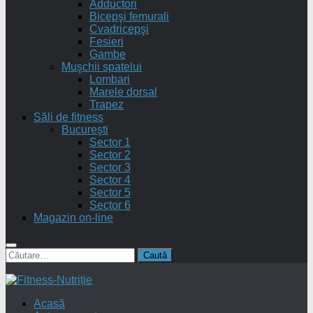
Adductori
Bicepşi femurali
Cvadricepşi
Fesieri
Gambe
Muşchii spatelui
Lombari
Marele dorsal
Trapez
Săli de fitness
Bucureşti
Sector 1
Sector 2
Sector 3
Sector 4
Sector 5
Sector 6
Magazin on-line
Caută
după:
Acasă