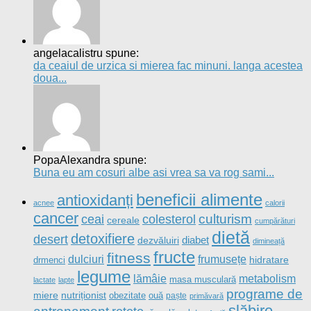
angelacalistru spune:
da ceaiul de urzica si mierea fac minuni. langa acestea
doua...
PopaAlexandra spune:
Buna eu am cosuri albe asi vrea sa va rog sami...
beneficii alimente
antioxidanți
acnee
calorii
cancer
culturism
ceai
colesterol
cereale
cumpărături
dietă
detoxifiere
desert
diabet
dezvăluiri
dimineață
fructe
fitness
dulciuri
frumusețe
drmenci
hidratare
legume
metabolism
lămâie
masa musculară
lactate
lapte
programe de
nutriționist
miere
obezitate
ouă
paște
primăvară
slăbire