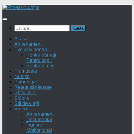
Skip
to
content
Caută
după:
Acasă
Antrenament
Exclusiv pentru…
Pentru bărbaţi
Pentru copii
Pentru femei
Frumusețe
Nutriţie
Psihologie
Reţete sănătoase
Sfatul zilei
Slăbire
Stil de viaţă
Video
Antrenament
Documentar
Îngrijire
Motivațional