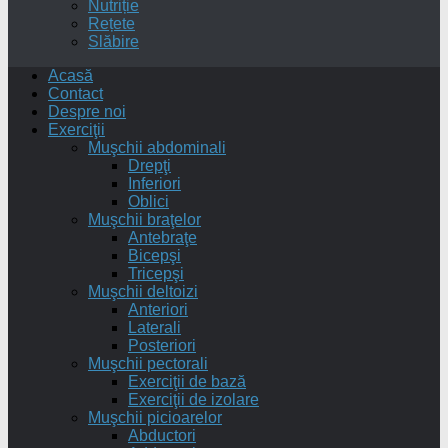
Nutriție
Rețete
Slăbire
Acasă
Contact
Despre noi
Exerciţii
Muşchii abdominali
Drepţi
Inferiori
Oblici
Muşchii braţelor
Antebraţe
Bicepşi
Tricepşi
Muşchii deltoizi
Anteriori
Laterali
Posteriori
Muşchii pectorali
Exerciţii de bază
Exerciţii de izolare
Muşchii picioarelor
Abductori