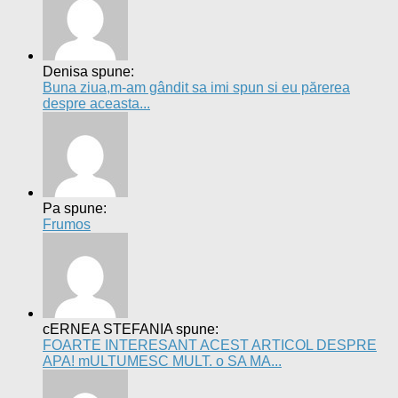
Denisa spune:
Buna ziua,m-am gândit sa imi spun si eu părerea
despre aceasta...
Pa spune:
Frumos
cERNEA STEFANIA spune:
FOARTE INTERESANT ACEST ARTICOL DESPRE
APA! mULTUMESC MULT. o SA MA...