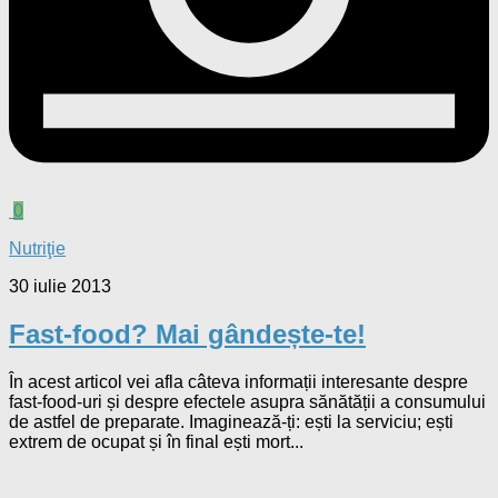
0
Nutriţie
30 iulie 2013
Fast-food? Mai gândește-te!
În acest articol vei afla câteva informații interesante despre
fast-food-uri și despre efectele asupra sănătății a consumului
de astfel de preparate. Imaginează-ți: ești la serviciu; ești
extrem de ocupat și în final ești mort...