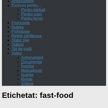
Antrenament
Exclusiv pentru…
Pentru bărbaţi
Pentru copii
Pentru femei
Frumusețe
Nutriţie
Psihologie
Reţete sănătoase
Sfatul zilei
Slăbire
Stil de viaţă
Video
Antrenament
Documentar
Îngrijire
Motivațional
Nutriție
Rețete
Slăbire
Etichetat:
fast-food