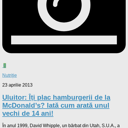
0
Nutriţie
23 aprilie 2013
Uluitor: Îți plac hamburgerii de la
McDonald’s? Iată cum arată unul
vechi de 14 ani!
În anul 1999, David Whipple, un bărbat din Utah, S.U.A., a