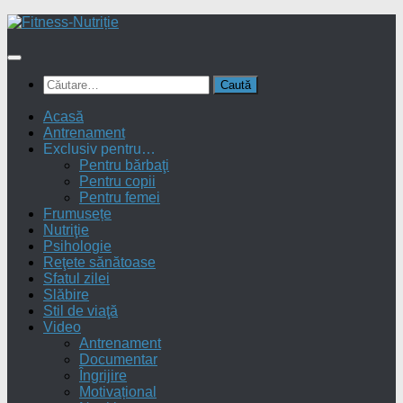
Skip
to
content
Caută
după:
Acasă
Antrenament
Exclusiv pentru…
Pentru bărbaţi
Pentru copii
Pentru femei
Frumusețe
Nutriţie
Psihologie
Reţete sănătoase
Sfatul zilei
Slăbire
Stil de viaţă
Video
Antrenament
Documentar
Îngrijire
Motivațional