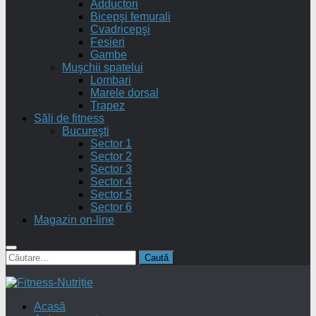
Adductori
Bicepşi femurali
Cvadricepşi
Fesieri
Gambe
Muşchii spatelui
Lombari
Marele dorsal
Trapez
Săli de fitness
Bucureşti
Sector 1
Sector 2
Sector 3
Sector 4
Sector 5
Sector 6
Magazin on-line
Caută
după:
Acasă