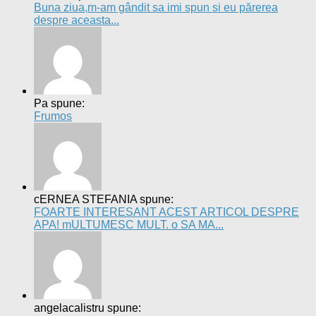
Buna ziua,m-am gândit sa imi spun si eu părerea
despre aceasta...
Pa spune:
Frumos
cERNEA STEFANIA spune:
FOARTE INTERESANT ACEST ARTICOL DESPRE
APA! mULTUMESC MULT. o SA MA...
angelacalistru spune: