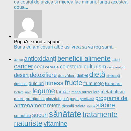
da ceaiul de urzica si mierea fac minuni. langa acestea
doua...
PopaAlexandra spune:
Buna eu am cosuri albe asi vrea sa va rog sami...
beneficii alimente
antioxidanți
acnee
calorii
cancer
culturism
ceai
colesterol
cereale
cumpărături
dietă
detoxifiere
desert
diabet
dezvăluiri
dimineață
fructe
fitness
dulciuri
frumusețe
drmenci
hidratare
legume
metabolism
lămâie
masa musculară
lactate
lapte
programe de
nutriționist
miere
obezitate
ouă
paște
primăvară
slăbire
antrenament
rețete
salate
răceală
sfeclă
sănătate
tratamente
sucuri
smoothie
naturiste
vitamine