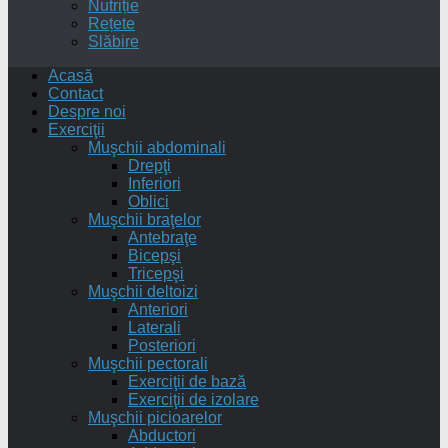
Nutriție
Rețete
Slăbire
Acasă
Contact
Despre noi
Exerciţii
Muşchii abdominali
Drepţi
Inferiori
Oblici
Muşchii braţelor
Antebraţe
Bicepşi
Tricepşi
Muşchii deltoizi
Anteriori
Laterali
Posteriori
Muşchii pectorali
Exerciţii de bază
Exerciţii de izolare
Muşchii picioarelor
Abductori