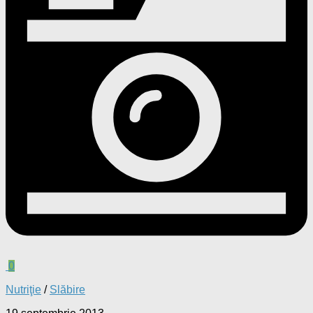
0
Nutriţie
/
Slăbire