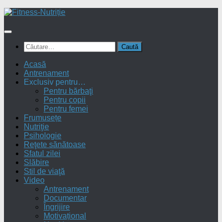
Skip
to
content
Caută
după:
Acasă
Antrenament
Exclusiv pentru…
Pentru bărbaţi
Pentru copii
Pentru femei
Frumusețe
Nutriţie
Psihologie
Reţete sănătoase
Sfatul zilei
Slăbire
Stil de viaţă
Video
Antrenament
Documentar
Îngrijire
Motivațional