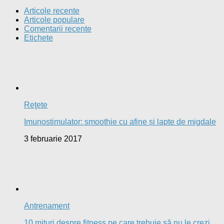
30 ianuarie 2017
Stil de viaţă
5 sfaturi pentru a face față frigului
25 ianuarie 2017
Nutriţie
(P) Myprotein România – produse de cea mai bună
calitate la cele mai mici prețuri
21 octombrie 2015