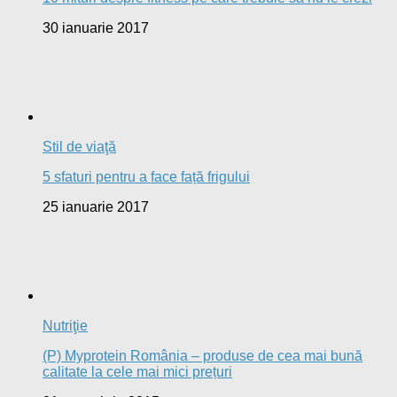
Reţete
Băutura miraculoasă care combate colesterolul
3 iunie 2015
Slăbire
Dieta General Motors: cum poți slăbi, sănătos, 8 kg. în
doar 7 zile
14 iunie 2013