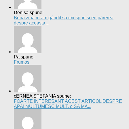
PopaAlexandra spune:
Buna eu am cosuri albe asi vrea sa va rog sami...
beneficii alimente
antioxidanți
acnee
calorii
cancer
culturism
ceai
colesterol
cereale
cumpărături
dietă
detoxifiere
desert
diabet
dezvăluiri
dimineață
fructe
fitness
dulciuri
frumusețe
drmenci
hidratare
legume
metabolism
lămâie
masa musculară
lactate
lapte
programe de
nutriționist
miere
obezitate
ouă
paște
primăvară
slăbire
antrenament
rețete
salate
răceală
sfeclă
sănătate
tratamente
sucuri
smoothie
naturiste
vitamine
Fitness-Nutriție © 2026. Toate drepturile rezervate.