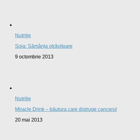
Nutriţie
Adevărul despre lapte și lactate
19 aprilie 2013
Frumusețe
Scapă de punctele negre și albe de pe față, în mod
natural, acasă!
24 mai 2013
Denisa spune:
Buna ziua,m-am gândit sa imi spun si eu părerea
despre aceasta...