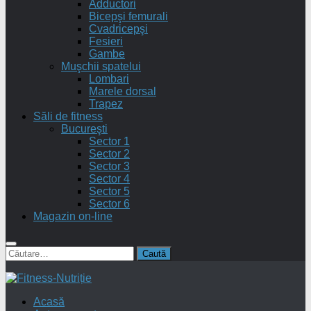
Adductori
Bicepşi femurali
Cvadricepşi
Fesieri
Gambe
Muşchii spatelui
Lombari
Marele dorsal
Trapez
Săli de fitness
Bucureşti
Sector 1
Sector 2
Sector 3
Sector 4
Sector 5
Sector 6
Magazin on-line
Caută
după:
Acasă