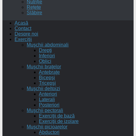
Nutriție
Rețete
Slăbire
Acasă
Contact
Despre noi
Exerciţii
Muşchii abdominali
Drepţi
Inferiori
Oblici
Muşchii braţelor
Antebraţe
Bicepşi
Tricepşi
Muşchii deltoizi
Anteriori
Laterali
Posteriori
Muşchii pectorali
Exerciţii de bază
Exerciţii de izolare
Muşchii picioarelor
Abductori