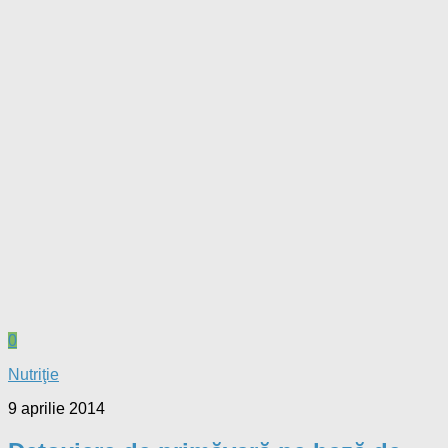
Nutriţie
9 aprilie 2014
Detoxiere de primăvară pe bază de
salate
La început de primăvară, când organismul simte mai mult ca
oricând nevoia detoxifierii şi a reîmprospătării, secretul
sănătăţii este compus din doar 6 litere: S-A-L-A-T-Ă. Este
vremea salatei – cât mai multă, cât mai...
Urmărește: