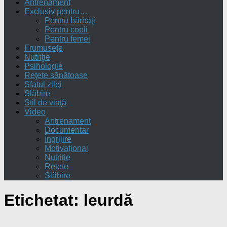
Antrenament
Exclusiv pentru…
Pentru bărbaţi
Pentru copii
Pentru femei
Frumusețe
Nutriţie
Psihologie
Reţete sănătoase
Sfatul zilei
Slăbire
Stil de viaţă
Video
Antrenament
Documentar
Îngrijire
Motivațional
Nutriție
Rețete
Slăbire
Etichetat:
leurdă
0