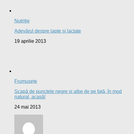
Pa spune:
Frumos
cERNEA STEFANIA spune:
FOARTE INTERESANT ACEST ARTICOL DESPRE
APA! mULTUMESC MULT. o SA MA...
angelacalistru spune:
da ceaiul de urzica si mierea fac minuni. langa acestea
doua...