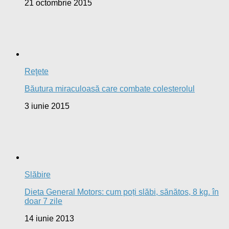
Nutriţie
Soia: Sămânța otrăvitoare
9 octombrie 2013
Nutriţie
Miracle Drink – băutura care distruge cancerul
20 mai 2013