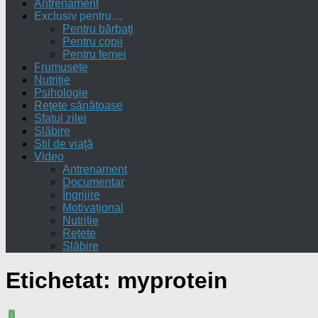
Antrenament
Exclusiv pentru…
Pentru bărbaţi
Pentru copii
Pentru femei
Frumusețe
Nutriţie
Psihologie
Reţete sănătoase
Sfatul zilei
Slăbire
Stil de viaţă
Video
Antrenament
Documentar
Îngrijire
Motivațional
Nutriție
Rețete
Slăbire
Etichetat:
myprotein
0