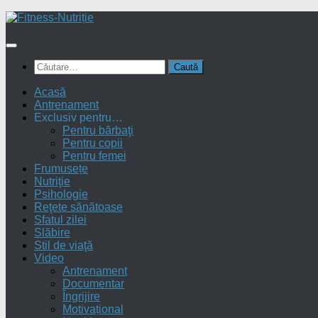
Skip
to
content
Caută
după:
Acasă
Antrenament
Exclusiv pentru…
Pentru bărbaţi
Pentru copii
Pentru femei
Frumusețe
Nutriţie
Psihologie
Reţete sănătoase
Sfatul zilei
Slăbire
Stil de viaţă
Video
Antrenament
Documentar
Îngrijire
Motivațional