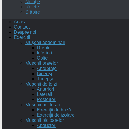
Nutriție
Rețete
Slăbire
Acasă
Contact
Despre noi
Exerciţii
Muşchii abdominali
Drepţi
Inferiori
Oblici
Muşchii braţelor
Antebraţe
Bicepşi
Tricepşi
Muşchii deltoizi
Anteriori
Laterali
Posteriori
Muşchii pectorali
Exerciţii de bază
Exerciţii de izolare
Muşchii picioarelor
Abductori