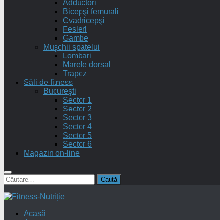
Adductori
Bicepşi femurali
Cvadricepşi
Fesieri
Gambe
Muşchii spatelui
Lombari
Marele dorsal
Trapez
Săli de fitness
Bucureşti
Sector 1
Sector 2
Sector 3
Sector 4
Sector 5
Sector 6
Magazin on-line
Caută
după:
Acasă