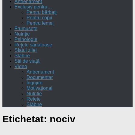
Antrenament
Exclusiv pentru…
Pentru bărbaţi
Pentru copii
Pentru femei
Frumusețe
Nutriţie
Psihologie
Reţete sănătoase
Sfatul zilei
Slăbire
Stil de viaţă
Video
Antrenament
Documentar
Îngrijire
Motivațional
Nutriție
Rețete
Slăbire
Etichetat:
nociv
0