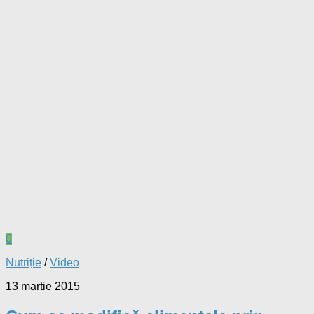
Nutriție
/
Video
13 martie 2015
Cum se modifică alimentele prin
prăjire – Dr. Șerban Damian
Află de la Dr. Șerban Damian, nutriționist, care sunt efectele
nocive ale prăjirii și cum le putem evita.
Urmărește: