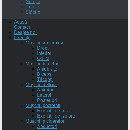
Nutriție
Rețete
Slăbire
Acasă
Contact
Despre noi
Exerciţii
Muşchii abdominali
Drepţi
Inferiori
Oblici
Muşchii braţelor
Antebraţe
Bicepşi
Tricepşi
Muşchii deltoizi
Anteriori
Laterali
Posteriori
Muşchii pectorali
Exerciţii de bază
Exerciţii de izolare
Muşchii picioarelor
Abductori