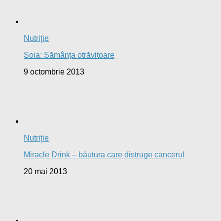
Nutriţie
Adevărul despre lapte și lactate
19 aprilie 2013
Frumusețe
Scapă de punctele negre și albe de pe față, în mod
natural, acasă!
24 mai 2013
Denisa spune:
Buna ziua,m-am gândit sa imi spun si eu părerea
despre aceasta...