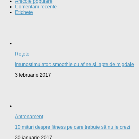
30 ianuarie 2017
Stil de viaţă
5 sfaturi pentru a face față frigului
25 ianuarie 2017
Nutriţie
(P) Myprotein România – produse de cea mai bună
calitate la cele mai mici prețuri