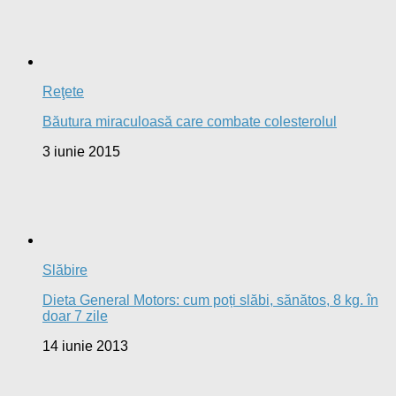
Nutriţie
Soia: Sămânța otrăvitoare
9 octombrie 2013
Nutriţie
Miracle Drink – băutura care distruge cancerul
20 mai 2013