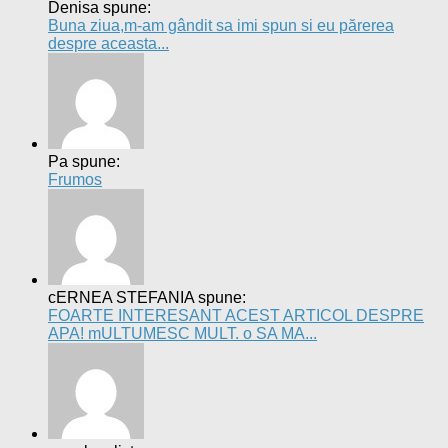
PopaAlexandra spune:
Buna eu am cosuri albe asi vrea sa va rog sami...
beneficii alimente
antioxidanți
acnee
calorii
cancer
culturism
ceai
colesterol
cereale
cumpărături
dietă
detoxifiere
desert
diabet
dezvăluiri
dimineață
fructe
fitness
dulciuri
frumusețe
drmenci
hidratare
legume
metabolism
lămâie
masa musculară
lactate
lapte
programe de
nutriționist
miere
obezitate
ouă
paște
primăvară
slăbire
antrenament
rețete
salate
răceală
sfeclă
sănătate
tratamente
sucuri
smoothie
naturiste
vitamine
Fitness-Nutriție © 2026. Toate drepturile rezervate.
Propulsat de
- Designed with the
Hueman theme