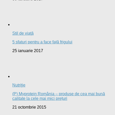
21 octombrie 2015
Reţete
Băutura miraculoasă care combate colesterolul
3 iunie 2015
Slăbire
Dieta General Motors: cum poți slăbi, sănătos, 8 kg. în
doar 7 zile
14 iunie 2013