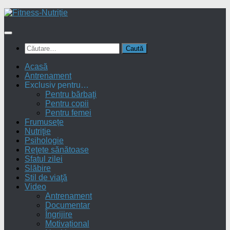
Skip
to
content
Caută
după:
Acasă
Antrenament
Exclusiv pentru…
Pentru bărbaţi
Pentru copii
Pentru femei
Frumusețe
Nutriţie
Psihologie
Reţete sănătoase
Sfatul zilei
Slăbire
Stil de viaţă
Video
Antrenament
Documentar
Îngrijire
Motivațional