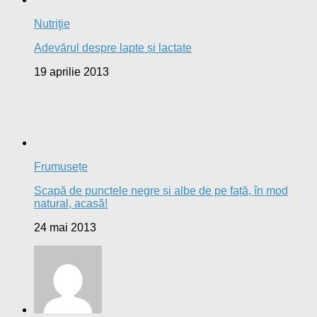
Pa spune:
Frumos
cERNEA STEFANIA spune:
FOARTE INTERESANT ACEST ARTICOL DESPRE
APA! mULTUMESC MULT. o SA MA...
angelacalistru spune:
da ceaiul de urzica si mierea fac minuni. langa acestea
doua...