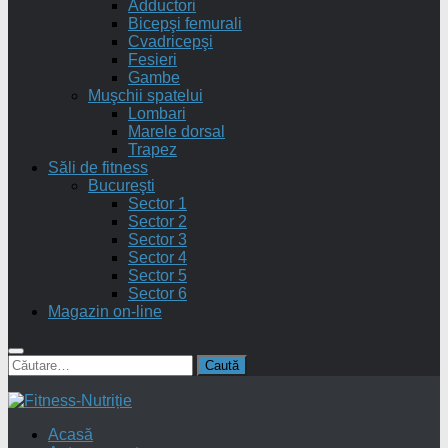
Adductori
Bicepşi femurali
Cvadricepşi
Fesieri
Gambe
Muşchii spatelui
Lombari
Marele dorsal
Trapez
Săli de fitness
Bucureşti
Sector 1
Sector 2
Sector 3
Sector 4
Sector 5
Sector 6
Magazin on-line
Caută
după:
Acasă