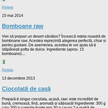
Reţete
15 mai 2014
Bomboane raw
Vrei să prepari un desert sănătos? Încearcă rețeta noastră de
bomboane raw. Acestea reprezintă alegerea perfectă, chiar și
pentru gustare. De asemenea, acestea te vor ajuta să-ți
stăpânești pofta de dulce. Ingrediente (aprox. 15
bomboane):...
2
Reţete
13 decembrie 2013
Ciocolată de casă
Prepară-ți singur ciocolata, acasă, raw: este incredibil de
bună, cremoasă, fină, aromată și sățioasă! Ingrediente: 300 g
caju 200 g curmale foarte moi 30 g cacao 2 g pudră de