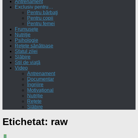
Antrenament
Exclusiv pentru…
Pentru bărbaţi
Pentru copii
Pentru femei
Frumusețe
Nutriţie
Psihologie
Reţete sănătoase
Sfatul zilei
Slăbire
Stil de viaţă
Video
Antrenament
Documentar
Îngrijire
Motivațional
Nutriție
Rețete
Slăbire
Etichetat:
raw
0