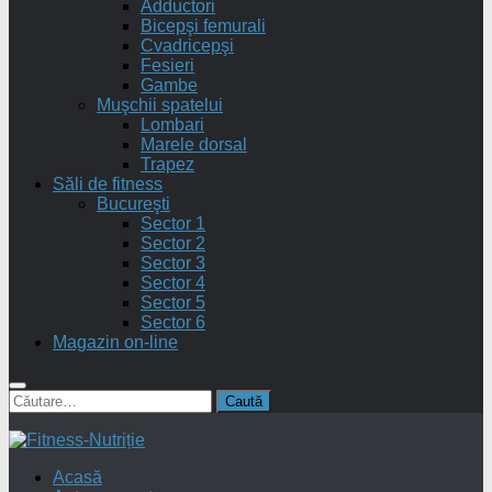
Adductori
Bicepşi femurali
Cvadricepşi
Fesieri
Gambe
Muşchii spatelui
Lombari
Marele dorsal
Trapez
Săli de fitness
Bucureşti
Sector 1
Sector 2
Sector 3
Sector 4
Sector 5
Sector 6
Magazin on-line
Caută
după:
Acasă