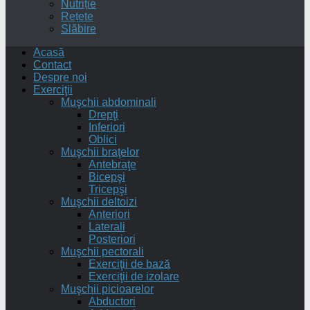
Nutriție
Rețete
Slăbire
Acasă
Contact
Despre noi
Exerciţii
Muşchii abdominali
Drepţi
Inferiori
Oblici
Muşchii braţelor
Antebraţe
Bicepşi
Tricepşi
Muşchii deltoizi
Anteriori
Laterali
Posteriori
Muşchii pectorali
Exerciţii de bază
Exerciţii de izolare
Muşchii picioarelor
Abductori