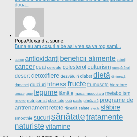
doua...
PopaAlexandra spune:
Buna eu am cosuri albe asi vrea sa va rog sami...
beneficii alimente
antioxidanți
acnee
calorii
cancer
culturism
ceai
colesterol
cereale
cumpărături
dietă
detoxifiere
desert
diabet
dezvăluiri
dimineață
fructe
fitness
dulciuri
frumusețe
drmenci
hidratare
legume
metabolism
lămâie
masa musculară
lactate
lapte
programe de
nutriționist
miere
obezitate
ouă
paște
primăvară
slăbire
antrenament
rețete
salate
răceală
sfeclă
sănătate
tratamente
sucuri
smoothie
naturiste
vitamine