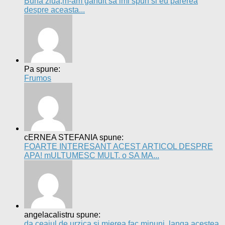
Buna ziua,m-am gândit sa imi spun si eu părerea
despre aceasta...
Pa spune:
Frumos
cERNEA STEFANIA spune:
FOARTE INTERESANT ACEST ARTICOL DESPRE
APA! mULTUMESC MULT. o SA MA...
angelacalistru spune:
da ceaiul de urzica si mierea fac minuni. langa acestea