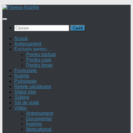
Skip
to
content
Caută
după:
Acasă
Antrenament
Exclusiv pentru…
Pentru bărbaţi
Pentru copii
Pentru femei
Frumusețe
Nutriţie
Psihologie
Reţete sănătoase
Sfatul zilei
Slăbire
Stil de viaţă
Video
Antrenament
Documentar
Îngrijire
Motivațional