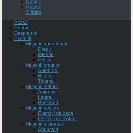
Nutriție
Rețete
Slăbire
Acasă
Contact
Despre noi
Exerciţii
Muşchii abdominali
Drepţi
Inferiori
Oblici
Muşchii braţelor
Antebraţe
Bicepşi
Tricepşi
Muşchii deltoizi
Anteriori
Laterali
Posteriori
Muşchii pectorali
Exerciţii de bază
Exerciţii de izolare
Muşchii picioarelor
Abductori