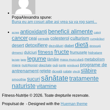
PopaAlexandra spune:
Buna eu am cosuri albe asi vrea sa va rog sami...
beneficii alimente
antioxidanți
acnee
calorii
cancer
culturism
ceai
colesterol
cereale
cumpărături
dietă
detoxifiere
desert
diabet
dezvăluiri
dimineață
fructe
fitness
dulciuri
frumusețe
drmenci
hidratare
legume
metabolism
lămâie
masa musculară
lactate
lapte
programe de
nutriționist
miere
obezitate
ouă
paște
primăvară
slăbire
antrenament
rețete
salate
răceală
sfeclă
sănătate
tratamente
sucuri
smoothie
naturiste
vitamine
Fitness-Nutriție © 2026. Toate drepturile rezervate.
Propulsat de
- Designed with the
Hueman theme