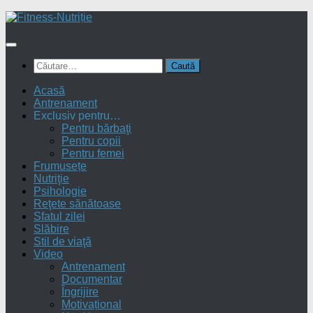
Skip
to
content
Caută
după:
Acasă
Antrenament
Exclusiv pentru…
Pentru bărbaţi
Pentru copii
Pentru femei
Frumusețe
Nutriţie
Psihologie
Reţete sănătoase
Sfatul zilei
Slăbire
Stil de viaţă
Video
Antrenament
Documentar
Îngrijire
Motivațional