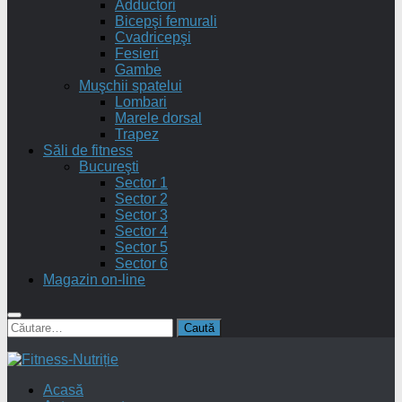
Adductori
Bicepşi femurali
Cvadricepşi
Fesieri
Gambe
Muşchii spatelui
Lombari
Marele dorsal
Trapez
Săli de fitness
Bucureşti
Sector 1
Sector 2
Sector 3
Sector 4
Sector 5
Sector 6
Magazin on-line
Caută
după:
Acasă