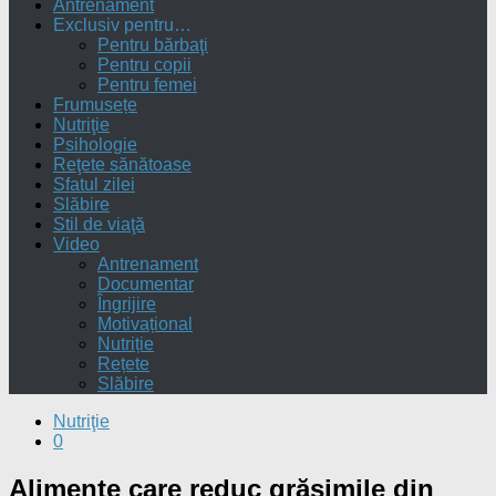
Antrenament
Exclusiv pentru…
Pentru bărbaţi
Pentru copii
Pentru femei
Frumusețe
Nutriţie
Psihologie
Reţete sănătoase
Sfatul zilei
Slăbire
Stil de viaţă
Video
Antrenament
Documentar
Îngrijire
Motivațional
Nutriție
Rețete
Slăbire
Nutriţie
0
Alimente care reduc grăsimile din