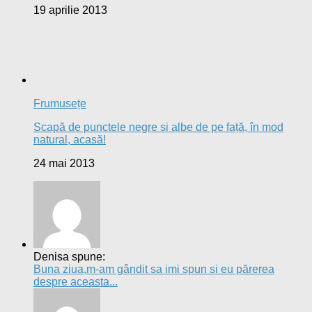
19 aprilie 2013
Frumusețe
Scapă de punctele negre și albe de pe față, în mod
natural, acasă!
24 mai 2013
Denisa spune:
Buna ziua,m-am gândit sa imi spun si eu părerea
despre aceasta...