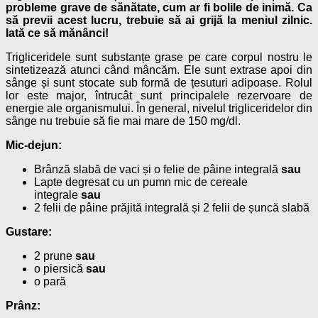
probleme grave de sănătate, cum ar fi bolile de inimă. Ca
să previi acest lucru, trebuie să ai grijă la meniul zilnic.
Iată ce să mănânci!
Trigliceridele sunt substanțe grase pe care corpul nostru le
sintetizează atunci când mâncăm. Ele sunt extrase apoi din
sânge și sunt stocate sub formă de țesuturi adipoase. Rolul
lor este major, întrucât sunt principalele rezervoare de
energie ale organismului. În general, nivelul trigliceridelor din
sânge nu trebuie să fie mai mare de 150 mg/dl.
Mic-dejun:
Brânză slabă de vaci și o felie de pâine integrală
sau
Lapte degresat cu un pumn mic de cereale
integrale
sau
2 felii de pâine prăjită integrală și 2 felii de șuncă slabă
Gustare:
2 prune
sau
o piersică
sau
o pară
Prânz: