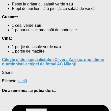
Pește la grătar cu salată verde
sau
Piept de pui fiert, fără pieliță, cu salată de varză
Gustare:
1 ceai verde
sau
1 pahar cu suc proaspăt de portocale
Cină:
1 porție de fasole verde
sau
1 porție de mazăre
Citește sfatul specialistului (Olivera Zajelac, unul dintre
nutriționiştii echipei de fotbal AC Milan)!
Share
Etichete:
dietă
De asemenea, ai putea dori...