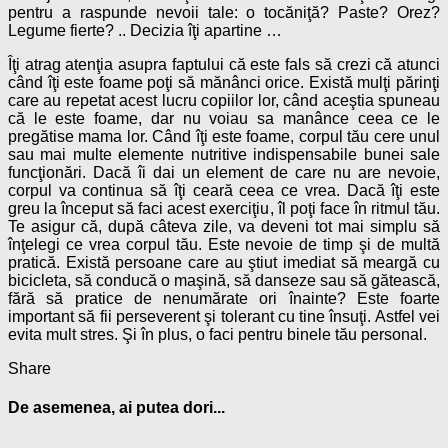
pentru a raspunde nevoii tale: o tocăniţă? Paste? Orez?
Legume fierte? .. Decizia îţi apartine …
Îţi atrag atenţia asupra faptului că este fals să crezi că atunci
când îţi este foame poţi să mănânci orice. Există mulţi părinţi
care au repetat acest lucru copiilor lor, când aceştia spuneau
că le este foame, dar nu voiau sa manânce ceea ce le
pregătise mama lor. Când îţi este foame, corpul tău cere unul
sau mai multe elemente nutritive indispensabile bunei sale
funcţionări. Dacă îi dai un element de care nu are nevoie,
corpul va continua să îţi ceară ceea ce vrea. Dacă îţi este
greu la început să faci acest exerciţiu, îl poţi face în ritmul tău.
Te asigur că, după câteva zile, va deveni tot mai simplu să
înţelegi ce vrea corpul tău. Este nevoie de timp şi de multă
pratică. Există persoane care au ştiut imediat să meargă cu
bicicleta, să conducă o maşină, să danseze sau să gătească,
fără să pratice de nenumărate ori înainte? Este foarte
important să fii perseverent şi tolerant cu tine însuţi. Astfel vei
evita mult stres. Şi în plus, o faci pentru binele tău personal.
Share
De asemenea, ai putea dori...