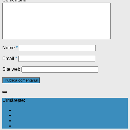
Nume
*
Email
*
Site web
Urmărește: