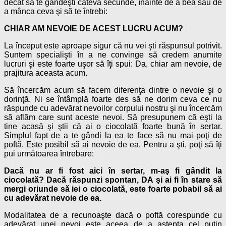
decât sa te gândeşti câteva secunde, înainte de a bea sau de
a mânca ceva şi să te întrebi:
CHIAR AM NEVOIE DE ACEST LUCRU ACUM?
La început este aproape sigur că nu vei şti răspunsul potrivit.
Suntem specialişti în a ne convinge să credem anumite
lucruri şi este foarte uşor să îţi spui: Da, chiar am nevoie, de
prajitura aceasta acum.
Să încercăm acum să facem diferenţa dintre o nevoie şi o
dorinţă. Ni se întâmplă foarte des să ne dorim ceva ce nu
răspunde cu adevărat nevoilor corpului nostru şi nu încercăm
să aflăm care sunt aceste nevoi. Să presupunem că eşti la
tine acasă şi ştii că ai o ciocolată foarte bună în sertar.
Simplul fapt de a te gândi la ea te face să nu mai poţi de
poftă. Este posibil să ai nevoie de ea. Pentru a şti, poţi să îţi
pui următoarea întrebare:
Dacă nu ar fi fost aici în sertar, m-aş fi gândit la
ciocolată? Dacă răspunzi spontan, DA şi ai fi în stare să
mergi oriunde să iei o ciocolată, este foarte pobabil să ai
cu adevărat nevoie de ea.
Modalitatea de a recunoaşte dacă o poftă corespunde cu
adevărat unei nevoi este aceea de a aştepta cel puţin