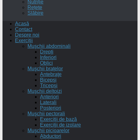
Nutriție
Rețete
Slăbire
Acasă
Contact
Despre noi
Exerciţii
Muşchii abdominali
Drepţi
Inferiori
Oblici
Muşchii braţelor
Antebraţe
Bicepşi
Tricepşi
Muşchii deltoizi
Anteriori
Laterali
Posteriori
Muşchii pectorali
Exerciţii de bază
Exerciţii de izolare
Muşchii picioarelor
Abductori