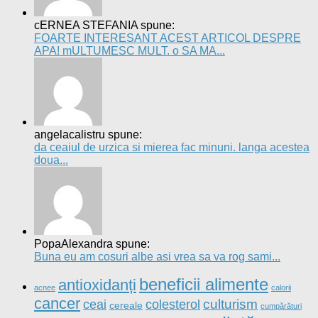
cERNEA STEFANIA spune:
FOARTE INTERESANT ACEST ARTICOL DESPRE
APA! mULTUMESC MULT. o SA MA...
angelacalistru spune:
da ceaiul de urzica si mierea fac minuni. langa acestea
doua...
PopaAlexandra spune:
Buna eu am cosuri albe asi vrea sa va rog sami...
beneficii alimente
antioxidanți
acnee
calorii
cancer
culturism
ceai
colesterol
cereale
cumpărături