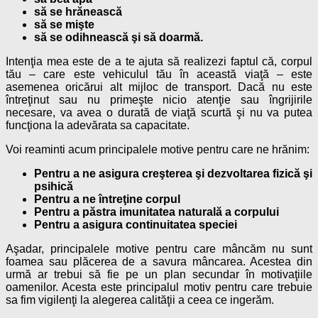
să se hrănească
să se mişte
să se odihnească şi să doarmă.
Intenţia mea este de a te ajuta să realizezi faptul că, corpul
tău – care este vehiculul tău în această viaţă – este
asemenea oricărui alt mijloc de transport. Dacă nu este
întreţinut sau nu primeşte nicio atenţie sau îngrijirile
necesare, va avea o durată de viaţă scurtă şi nu va putea
funcţiona la adevărata sa capacitate.
Voi reaminti acum principalele motive pentru care ne hrănim:
Pentru a ne asigura creşterea şi dezvoltarea fizică şi
psihică
Pentru a ne întreţine corpul
Pentru a păstra imunitatea naturală a corpului
Pentru a asigura continuitatea speciei
Aşadar, principalele motive pentru care mâncăm nu sunt
foamea sau plăcerea de a savura mâncarea. Acestea din
urmă ar trebui să fie pe un plan secundar în motivaţiile
oamenilor. Acesta este principalul motiv pentru care trebuie
sa fim vigilenţi la alegerea calităţii a ceea ce ingerăm.