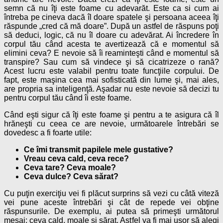
semn că nu îţi este foame cu adevarăt. Este ca si cum ai
întreba pe cineva dacă îl doare spatele şi persoana aceea îţi
răspunde „cred că mă doare”. După un astfel de răspuns poţi
să deduci, logic, că nu îl doare cu adevărat. Ai încredere în
corpul tău când acesta te avertizează că e momentul să
elimini ceva? E nevoie să îi reaminteşti când e momentul să
transpire? Sau cum să vindece şi să cicatrizeze o rană?
Acest lucru este valabil pentru toate funcţiile corpului. De
fapt, este maşina cea mai sofisticată din lume şi, mai ales,
are propria sa inteligenţă. Aşadar nu este nevoie să decizi tu
pentru corpul tău când îi este foame.
Când eşti sigur că îţi este foame şi pentru a te asigura că îl
hrăneşti cu ceea ce are nevoie, următoarele întrebări se
dovedesc a fi foarte utile:
Ce îmi transmit papilele mele gustative?
Vreau ceva cald, ceva rece?
Ceva tare? Ceva moale?
Ceva dulce? Ceva sărat?
Cu puţin exerciţiu vei fi plăcut surprins să vezi cu câtă viteză
vei pune aceste întrebări şi cât de repede vei obţine
răspunsurile. De exemplu, ai putea să primeşti următorul
mesaj: ceva cald, moale şi sărat. Astfel va fi mai uşor să alegi