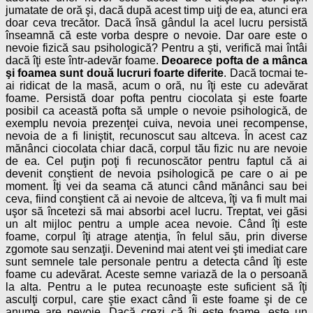
jumatate de oră şi, dacă după acest timp uiţi de ea, atunci era
doar ceva trecător. Dacă însă gândul la acel lucru persistă
înseamnă că este vorba despre o nevoie. Dar oare este o
nevoie fizică sau psihologică? Pentru a şti, verifică mai întâi
dacă îţi este într-adevăr foame.
Deoarece pofta de a mânca
şi foamea sunt două lucruri foarte diferite
. Dacă tocmai te-
ai ridicat de la masă, acum o oră, nu îţi este cu adevărat
foame. Persistă doar pofta pentru ciocolata şi este foarte
posibil ca această pofta să umple o nevoie psihologică, de
exemplu nevoia prezenţei cuiva, nevoia unei recompense,
nevoia de a fi liniştit, recunoscut sau altceva. În acest caz
mănânci ciocolata chiar dacă, corpul tău fizic nu are nevoie
de ea. Cel puţin poţi fi recunoscător pentru faptul că ai
devenit conştient de nevoia psihologică pe care o ai pe
moment. Îţi vei da seama că atunci când mănânci sau bei
ceva, fiind conştient că ai nevoie de altceva, îţi va fi mult mai
uşor să încetezi să mai absorbi acel lucru. Treptat, vei găsi
un alt mijloc pentru a umple acea nevoie. Când îţi este
foame, corpul îţi atrage atenţia, în felul său, prin diverse
zgomote sau senzaţii. Devenind mai atent vei şti imediat care
sunt semnele tale personale pentru a detecta când îţi este
foame cu adevărat. Aceste semne variază de la o persoană
la alta. Pentru a le putea recunoaşte este suficient să îţi
asculţi corpul, care ştie exact când îi este foame şi de ce
anume are nevoie. Dacă crezi că îţi este foame, este un