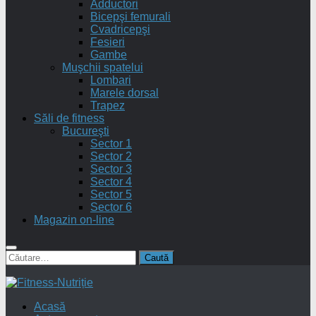
Adductori
Bicepşi femurali
Cvadricepşi
Fesieri
Gambe
Muşchii spatelui
Lombari
Marele dorsal
Trapez
Săli de fitness
Bucureşti
Sector 1
Sector 2
Sector 3
Sector 4
Sector 5
Sector 6
Magazin on-line
Caută
după:
Acasă