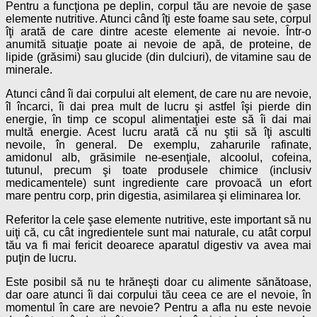
Pentru a funcţiona pe deplin, corpul tău are nevoie de şase
elemente nutritive. Atunci când îţi este foame sau sete, corpul
îţi arată de care dintre aceste elemente ai nevoie. Într-o
anumită situaţie poate ai nevoie de apă, de proteine, de
lipide (grăsimi) sau glucide (din dulciuri), de vitamine sau de
minerale.
Atunci când îi dai corpului alt element, de care nu are nevoie,
îl încarci, îi dai prea mult de lucru şi astfel îşi pierde din
energie, în timp ce scopul alimentaţiei este să îi dai mai
multă energie. Acest lucru arată că nu ştii să îţi asculti
nevoile, în general. De exemplu, zaharurile rafinate,
amidonul alb, grăsimile ne-esenţiale, alcoolul, cofeina,
tutunul, precum şi toate produsele chimice (inclusiv
medicamentele) sunt ingrediente care provoacă un efort
mare pentru corp, prin digestia, asimilarea şi eliminarea lor.
Referitor la cele şase elemente nutritive, este important să nu
uiţi că, cu cât ingredientele sunt mai naturale, cu atât corpul
tău va fi mai fericit deoarece aparatul digestiv va avea mai
puţin de lucru.
Este posibil să nu te hrăneşti doar cu alimente sănătoase,
dar oare atunci îi dai corpului tău ceea ce are el nevoie, în
momentul în care are nevoie? Pentru a afla nu este nevoie