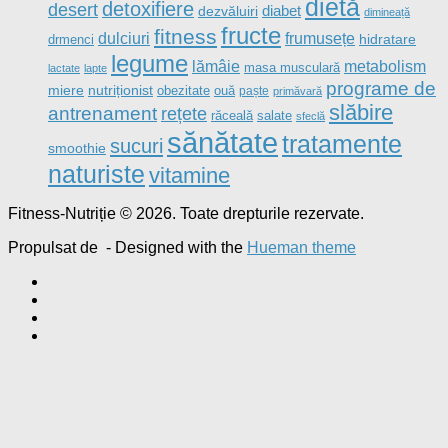
dietă
detoxifiere
desert
diabet
dezvăluiri
dimineață
fructe
fitness
dulciuri
frumusețe
drmenci
hidratare
legume
metabolism
lămâie
masa musculară
lactate
lapte
programe de
nutriționist
miere
obezitate
ouă
paște
primăvară
slăbire
antrenament
rețete
salate
răceală
sfeclă
sănătate
tratamente
sucuri
smoothie
naturiste
vitamine
Fitness-Nutriție © 2026. Toate drepturile rezervate.
Propulsat de
- Designed with the
Hueman theme