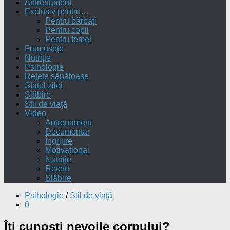
Antrenament
Exclusiv pentru…
Pentru bărbaţi
Pentru copii
Pentru femei
Frumusețe
Nutriţie
Psihologie
Reţete sănătoase
Sfatul zilei
Slăbire
Stil de viaţă
Video
Antrenament
Documentar
Îngrijire
Motivațional
Nutriție
Rețete
Slăbire
Psihologie
/
Stil de viaţă
0
Îţi cunoşti nevoile corpului?