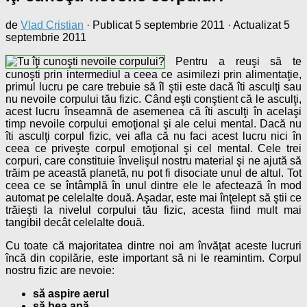
de
Vlad Cristian
· Publicat
5 septembrie 2011
· Actualizat
5
septembrie 2011
Pentru a reuşi să te
cunoşti prin intermediul a ceea ce asimilezi prin alimentaţie,
primul lucru pe care trebuie să îl ştii este dacă îti asculţi sau
nu nevoile corpului tău fizic. Când eşti conştient că le asculţi,
acest lucru înseamnă de asemenea că îti asculţi în acelaşi
timp nevoile corpului emoţional şi ale celui mental. Dacă nu
îti asculţi corpul fizic, vei afla că nu faci acest lucru nici în
ceea ce priveşte corpul emoţional şi cel mental. Cele trei
corpuri, care constituie învelişul nostru material şi ne ajută să
trăim pe această planetă, nu pot fi disociate unul de altul. Tot
ceea ce se întâmplă în unul dintre ele le afectează în mod
automat pe celelalte două. Aşadar, este mai înţelept să ştii ce
trăieşti la nivelul corpului tău fizic, acesta fiind mult mai
tangibil decât celelalte două.
Cu toate că majoritatea dintre noi am învăţat aceste lucruri
încă din copilărie, este important să ni le reamintim. Corpul
nostru fizic are nevoie:
să aspire aerul
să bea apă