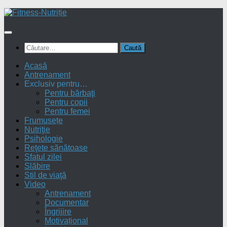
Skip
to
content
Caută
după:
Acasă
Antrenament
Exclusiv pentru…
Pentru bărbaţi
Pentru copii
Pentru femei
Frumusețe
Nutriţie
Psihologie
Reţete sănătoase
Sfatul zilei
Slăbire
Stil de viaţă
Video
Antrenament
Documentar
Îngrijire
Motivațional