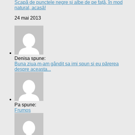
Scapă de punctele negre și albe de pe față, în mod
natural, acasă!
24 mai 2013
Denisa spune:
Buna ziua,m-am gândit sa imi spun si eu părerea
despre aceasta...
Pa spune:
Frumos