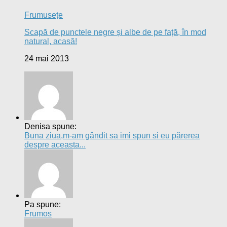
Frumusețe
Scapă de punctele negre și albe de pe față, în mod
natural, acasă!
24 mai 2013
Denisa spune:
Buna ziua,m-am gândit sa imi spun si eu părerea
despre aceasta...
Pa spune:
Frumos