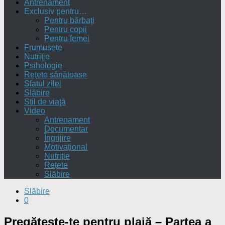
Antrenament
Exclusiv pentru…
Pentru bărbaţi
Pentru copii
Pentru femei
Frumusețe
Nutriţie
Psihologie
Reţete sănătoase
Sfatul zilei
Slăbire
Stil de viaţă
Video
Antrenament
Documentar
Îngrijire
Motivațional
Nutriție
Rețete
Slăbire
Slăbire
0
Pregătește-te pentru plajă – Partea a