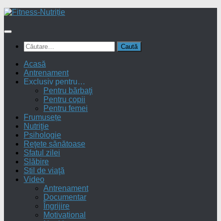
Skip
to
content
Caută
după:
Acasă
Antrenament
Exclusiv pentru…
Pentru bărbaţi
Pentru copii
Pentru femei
Frumusețe
Nutriţie
Psihologie
Reţete sănătoase
Sfatul zilei
Slăbire
Stil de viaţă
Video
Antrenament
Documentar
Îngrijire
Motivațional