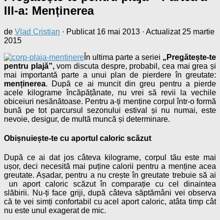
III-a: Menținerea
de
Vlad Cristian
· Publicat
16 mai 2013
· Actualizat
25 martie
2015
În ultima parte a seriei
„Pregătește-te
pentru plajă”,
vom discuta despre, probabil, cea mai grea și
mai importantă parte a unui plan de pierdere în greutate:
menținerea
. După ce ai muncit din greu pentru a pierde
acele kilograme încăpățânate, nu vrei să revii la vechile
obiceiuri nesănătoase. Pentru a-ți menține corpul într-o formă
bună pe tot parcursul sezonului estival și nu numai, este
nevoie, desigur, de multă muncă și determinare.
Obișnuiește-te cu aportul caloric scăzut
După ce ai dat jos câteva kilograme, corpul tău este mai
ușor, deci necesită mai puține calorii pentru a menține acea
greutate. Așadar, pentru a nu crește în greutate trebuie să ai
un aport caloric scăzut în comparație cu cel dinaintea
slăbirii. Nu-ți face griji, după câteva săptămâni vei observa
că te vei simți confortabil cu acel aport caloric, atâta timp cât
nu este unul exagerat de mic.