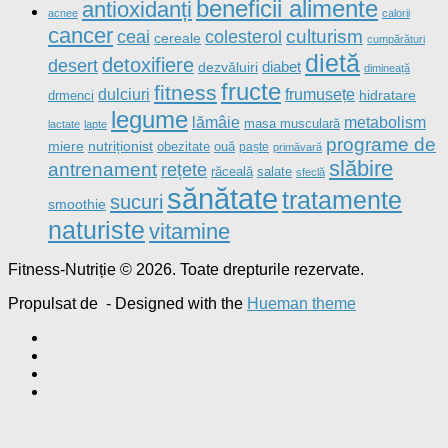
beneficii alimente
antioxidanți
acnee
calorii
cancer
culturism
ceai
colesterol
cereale
cumpărături
dietă
detoxifiere
desert
diabet
dezvăluiri
dimineață
fructe
fitness
dulciuri
frumusețe
drmenci
hidratare
legume
metabolism
lămâie
masa musculară
lactate
lapte
programe de
nutriționist
miere
obezitate
ouă
paște
primăvară
slăbire
antrenament
rețete
salate
răceală
sfeclă
sănătate
tratamente
sucuri
smoothie
naturiste
vitamine
Fitness-Nutriție © 2026. Toate drepturile rezervate.
Propulsat de
- Designed with the
Hueman theme