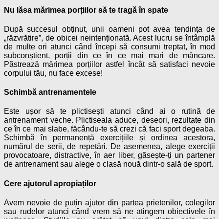
Nu lăsa mărimea porțiilor să te tragă în spate
După succesul obținut, unii oameni pot avea tendința de
„răzvrătire”, de obicei neintenționată. Acest lucru se întâmplă
de multe ori atunci când începi să consumi treptat, în mod
subconștient, porții din ce în ce mai mari de mâncare.
Păstrează mărimea porțiilor astfel încât să satisfaci nevoie
corpului tău, nu face excese!
Schimbă antrenamentele
Este ușor să te plictisești atunci când ai o rutină de
antrenament veche. Plictiseala aduce, deseori, rezultate din
ce în ce mai slabe, făcându-te să crezi că faci sport degeaba.
Schimbă în permanență exercițiile și ordinea acestora,
numărul de serii, de repetări. De asemenea, alege exerciții
provocatoare, distractive, în aer liber, găsește-ți un partener
de antrenament sau alege o clasă nouă dintr-o sală de sport.
Cere ajutorul apropiaților
Avem nevoie de puțin ajutor din partea prietenilor, colegilor
sau rudelor atunci când vrem să ne atingem obiectivele în