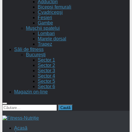
Adductori
Bicepşi femurali
Cvadricepşi
Fesieri
Gambe
Muşchii spatelui
Lombari
Marele dorsal
Trapez
Săli de fitness
Bucureşti
Sector 1
Sector 2
Sector 3
Sector 4
Sector 5
Sector 6
Magazin on-line
Caută
după:
Acasă