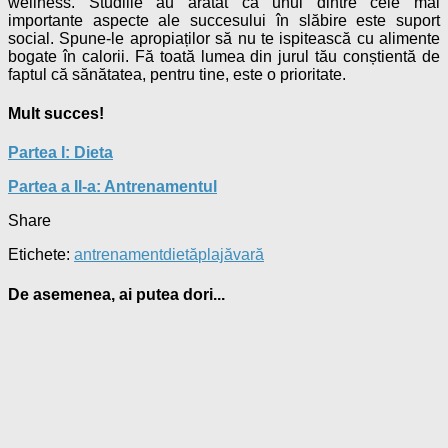
wellness. Studiile au arătat că unul dintre cele mai
importante aspecte ale succesului în slăbire este suport
social. Spune-le apropiaților să nu te ispitească cu alimente
bogate în calorii. Fă toată lumea din jurul tău conștientă de
faptul că sănătatea, pentru tine, este o prioritate.
Mult succes!
Partea I: Dieta
Partea a II-a: Antrenamentul
Share
Etichete:
antrenament
dietă
plajă
vară
De asemenea, ai putea dori...