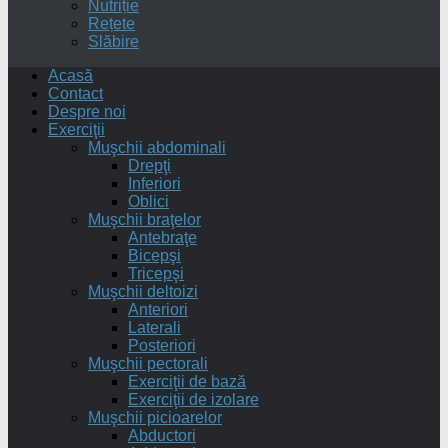
Nutriție
Rețete
Slăbire
Acasă
Contact
Despre noi
Exerciţii
Muşchii abdominali
Drepţi
Inferiori
Oblici
Muşchii braţelor
Antebraţe
Bicepşi
Tricepşi
Muşchii deltoizi
Anteriori
Laterali
Posteriori
Muşchii pectorali
Exerciţii de bază
Exerciţii de izolare
Muşchii picioarelor
Abductori